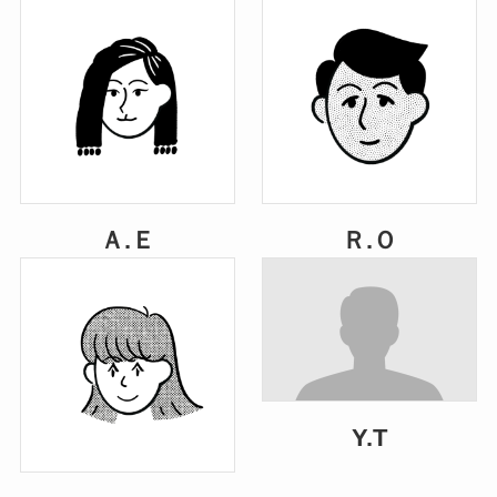
Ａ.Ｅ
Ｒ.Ｏ
Y.T