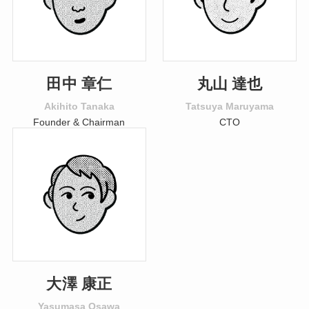
田中 章仁
丸山 達也
Akihito Tanaka
Tatsuya Maruyama
Founder & Chairman
CTO
大澤 康正
Yasumasa Osawa