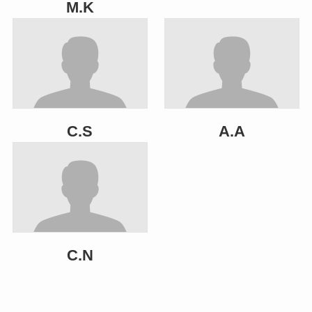
M.K
C.S
A.A
C.N